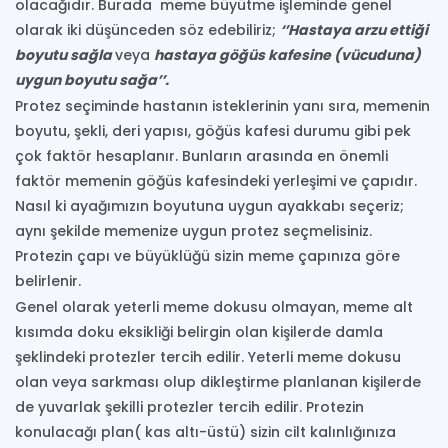
olacağıdır. Burada meme büyütme işleminde genel
olarak iki düşünceden söz edebiliriz;
‘’Hastaya arzu ettiği
boyutu sağla
veya
hastaya göğüs kafesine (vücuduna)
uygun boyutu sağa’’.
Protez seçiminde hastanın isteklerinin yanı sıra, memenin
boyutu, şekli, deri yapısı, göğüs kafesi durumu gibi pek
çok faktör hesaplanır. Bunların arasında en önemli
faktör memenin göğüs kafesindeki yerleşimi ve çapıdır.
Nasıl ki ayağımızın boyutuna uygun ayakkabı seçeriz;
aynı şekilde memenize uygun protez seçmelisiniz.
Protezin çapı ve büyüklüğü sizin meme çapınıza göre
belirlenir.
Genel olarak yeterli meme dokusu olmayan, meme alt
kısımda doku eksikliği belirgin olan kişilerde damla
şeklindeki protezler tercih edilir. Yeterli meme dokusu
olan veya sarkması olup dikleştirme planlanan kişilerde
de yuvarlak şekilli protezler tercih edilir. Protezin
konulacağı plan( kas altı-üstü) sizin cilt kalınlığınıza