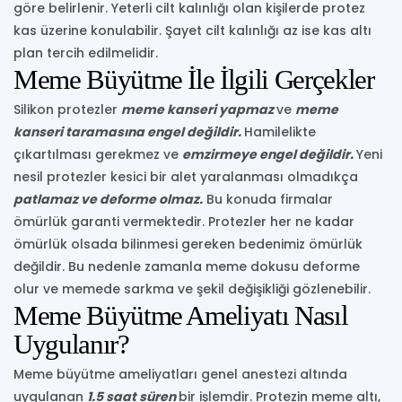
göre belirlenir. Yeterli cilt kalınlığı olan kişilerde protez
kas üzerine konulabilir. Şayet cilt kalınlığı az ise kas altı
plan tercih edilmelidir.
Meme Büyütme İle İlgili Gerçekler
Silikon protezler
meme kanseri yapmaz
ve
meme
kanseri taramasına engel değildir.
Hamilelikte
çıkartılması gerekmez ve
emzirmeye engel değildir.
Yeni
nesil protezler kesici bir alet yaralanması olmadıkça
patlamaz ve deforme olmaz.
Bu konuda firmalar
ömürlük garanti vermektedir. Protezler her ne kadar
ömürlük olsada bilinmesi gereken bedenimiz ömürlük
değildir. Bu nedenle zamanla meme dokusu deforme
olur ve memede sarkma ve şekil değişikliği gözlenebilir.
Meme Büyütme Ameliyatı Nasıl
Uygulanır?
Meme büyütme ameliyatları genel anestezi altında
uygulanan
1.5 saat süren
bir işlemdir. Protezin meme altı,