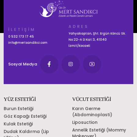
ADRES
İLETİŞİM
Yahyakaptan, Şht. Ergün Köncü Sk.
0 532 173 17 45
No:22-A D:Kat:3, 41040
info@mertsandikci.com
İzmit/Kocaeli
Sosyal Medya
YÜZ ESTETİĞİ
VÜCUT ESTETİĞİ
Burun Estetiği
Karın Germe
(Abdominoplasti)
Göz Kapağı Estetiği
Liposuction
Kulak Estetiği
Annelik Estetiği (Mommy
Dudak Kaldırma (Lip
Makeover)