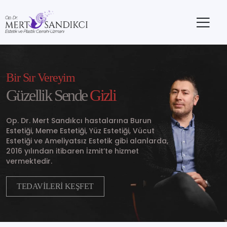
Bir Sır Vereyim
Güzellik Sende
Gizli
Op. Dr. Mert Sandıkcı hastalarına Burun
Estetiği, Meme Estetiği, Yüz Estetiği, Vücut
Estetiği ve Ameliyatsız Estetik gibi alanlarda,
2016 yılından itibaren İzmit’te hizmet
vermektedir.
TEDAVİLERİ KEŞFET