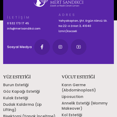
ADRES
İLETİŞİM
Yahyakaptan, Şht. Ergün Köncü Sk.
0 532 173 17 45
No:22-A D:Kat:3, 41040
info@mertsandikci.com
İzmit/Kocaeli
Sosyal Medya
YÜZ ESTETİĞİ
VÜCUT ESTETİĞİ
Burun Estetiği
Karın Germe
(Abdominoplasti)
Göz Kapağı Estetiği
Liposuction
Kulak Estetiği
Annelik Estetiği (Mommy
Dudak Kaldırma (Lip
Makeover)
Lifting)
Kol Estetiği
Bişektomi (Yanak İnceltme)