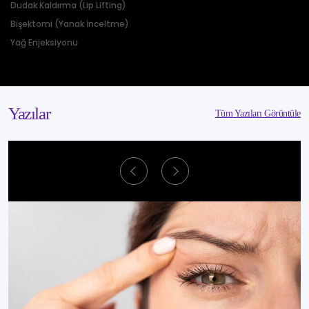
Dudak Kaldırma (Lip Lifting)
Bişektomi (Yanak İnceltme)
Yağ Enjeksiyonu
Yazılar
Tüm Yazıları Görüntüle