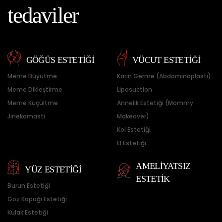
tedaviler
GÖĞÜS ESTETİĞİ
VÜCUT ESTETİĞİ
Meme Büyütme
Karın Germe (Abdominoplasti)
Meme Dikleştirme
Liposuction
Meme Küçültme
Annelik Estetiği (Mommy
Jinekomasti
Makeover)
Kol Estetiği
El Estetiği
AMELİYATSIZ
YÜZ ESTETİĞİ
ESTETİK
Burun Estetiği
Göz Kapağı Estetiği
Kulak Estetiği